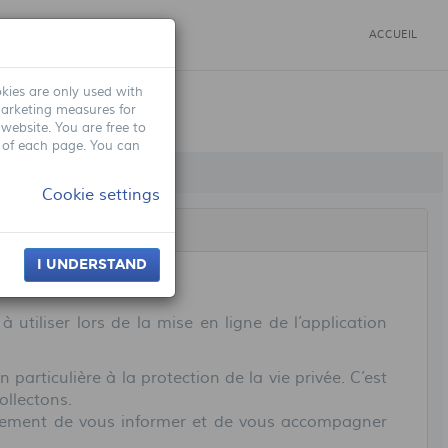
ACCUEIL
kies are only used with
marketing measures for
 website. You are free to
m of each page. You can
Cookie settings
I UNDERSTAND
utiliser lors de la mise en ligne de l’application
articulière à la protection de la vie privée. C’est
ollectons.
quement de vous informer et de vous accompagner