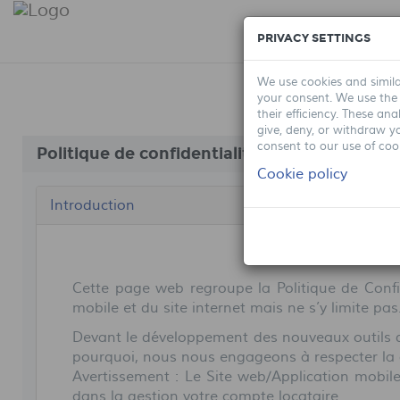
PRIVACY SETTINGS
We use cookies and simila
your consent. We use the
their efficiency. These an
give, deny, or withdraw y
consent to our use of cook
Politique de confidentialité
Cookie policy
Introduction
Cette page web regroupe la Politique de Confide
mobile et du site internet mais ne s’y limite pas
Devant le développement des nouveaux outils de 
pourquoi, nous nous engageons à respecter la 
Avertissement : Le Site web/Application mobi
dans la gestion votre compte locataire.