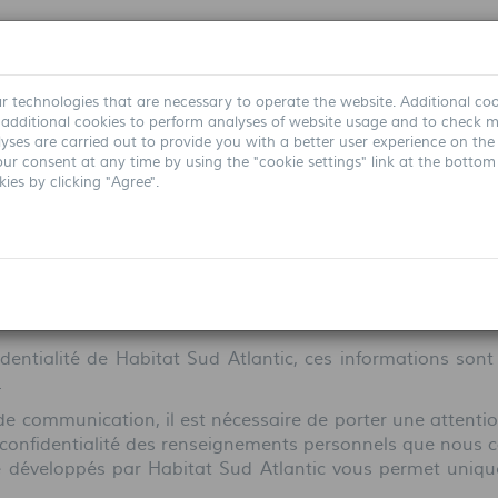
r technologies that are necessary to operate the website. Additional coo
 additional cookies to perform analyses of website usage and to check 
alyses are carried out to provide you with a better user experience on the
our consent at any time by using the "cookie settings" link at the botto
ies by clicking "Agree".
ntialité de Habitat Sud Atlantic, ces informations sont à 
.
communication, il est nécessaire de porter une attention p
confidentialité des renseignements personnels que nous c
le développés par Habitat Sud Atlantic vous permet uni